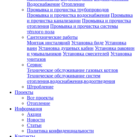
Водоснабжение
Отопление
Промывка и прочистка трубопроводов
Промывка и прочистка водоснабжения
Промывка
и прочистка канализации
Промывка и прочистка
отопления
Промывка и прочистка системы
тёплого пола
Сантехнические работы
Монтаж инсталяций
Установка биде
Установка
ванн
Установка душевых кабин
Установка раковин
и умывальников
Установка смесителей
Установка
унитазов
Сервис
Техническое обслуживание газовых котлов
Техническое обслуживание систем
отопления,водоснабжения,водоотведения
Штробление
Проекты
Все проекты
Отопление
Информация
Акции
Новости
Статьи
Политика конфиденциальности
Контакты