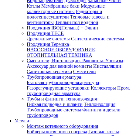
Водонагреватели
Дымоходы
Запасные Части
Котлы
Мембранные баки
Модульные
коллекторные системы
Радиаторы и
полотенцесушители
Тепловые завесы и
вентиляторы
Теплый пол водяной
Продукция IBO(Польша) + Элвин
Продукция TECE
Дренажные системы
Сантехнические системы
Продукция Термика
НАСОСНОЕ ОБОРУДОВАНИЕ
ОТОПИТЕЛЬНАЯ ТЕХНИКА
Смесители, Инсталляции, Раковины, Унитазы
Аксессуар для ванной комнаты
Инсталляции
Санитарная керамика
Смесители
Трубопроводная арматура
Бытовая трубопроводная арматура
Газорегулирующие установки
Коллекторы
Пром.
трубопроводная арматура
Трубы и фитинги, теплоизоляция
Гибкая подводка и шланги
Теплоизоляция
Трубопроводные системы
Фитинги и детали
трубопроводов
Услуги
Монтаж котельного оборудования
Бойлеры косвенного нагрева
Газовые котлы