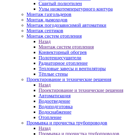
Сшитый полиэтилен
Узлы низкотемпературного контура
Монтаж газгольдеров
Монтаж дымоходов
Монтаж погодозависимой автоматики
Монтаж септиков
Монтаж систем отопления
Назад
Монтаж систем отопления
Конвекторный обогрев
Полотенцесушители
Радиаторное отопление
Тепловые завесы и вентиляторы
Тёплые стены
Проектирование и технические решения
Назад
Проектирование и технические решения
Автоматизация
Водоотведение
Водоподготовка
Водоснабжение
Отопление
Промывка и прочистка трубопроводов
Назад
Промывка и прочистка трубопроводов