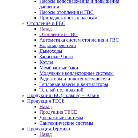
Насосы водоснабжения и повышения
давления
Насосы отопления и ГВС
Принадлежность к насосам
Отопление и ГВС
Назад
Отопление и ГВС
Автоматика систем отопления и ГВС
Водонагреватели
Дымоходы
Запасные Части
Котлы
Мембранные баки
Модульные коллекторные системы
Радиаторы и полотенцесушители
Тепловые завесы и вентиляторы
Теплый пол водяной
Продукция IBO(Польша) + Элвин
Продукция TECE
Назад
Продукция TECE
Дренажные системы
Сантехнические системы
Продукция Термика
Назад