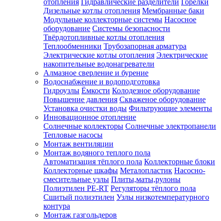
отопления
Гидравлические разделители
Горелки
Дизельные котлы отопления
Мембранные баки
Модульные коллекторные системы
Насосное
оборудование
Системы безопасности
Твёрдотопливные котлы отопления
Теплообменники
Трубозапорная арматура
Электрические котлы отопления
Электрические
накопительные водонагреватели
Алмазное сверление и бурение
Водоснабжение и водоподготовка
Гидроузлы
Ёмкости
Колодезное оборудование
Повышение давления
Скваженое оборудование
Установка очистки воды
Фильтрующие элементы
Инновационное отопление
Солнечные коллекторы
Солнечные электропанели
Тепловые насосы
Монтаж вентиляции
Монтаж водяного теплого пола
Автоматизация тёплого пола
Коллекторные блоки
Коллекторные шкафы
Металопластик
Насосно-
смесительные узлы
Плиты,маты,рулоны
Полиэтилен PE-RT
Регуляторы тёплого пола
Сшитый полиэтилен
Узлы низкотемпературного
контура
Монтаж газгольдеров