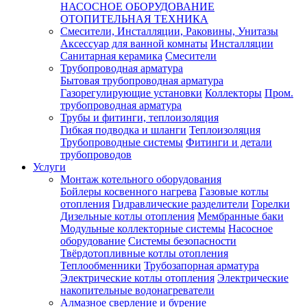
НАСОСНОЕ ОБОРУДОВАНИЕ
ОТОПИТЕЛЬНАЯ ТЕХНИКА
Смесители, Инсталляции, Раковины, Унитазы
Аксессуар для ванной комнаты
Инсталляции
Санитарная керамика
Смесители
Трубопроводная арматура
Бытовая трубопроводная арматура
Газорегулирующие установки
Коллекторы
Пром.
трубопроводная арматура
Трубы и фитинги, теплоизоляция
Гибкая подводка и шланги
Теплоизоляция
Трубопроводные системы
Фитинги и детали
трубопроводов
Услуги
Монтаж котельного оборудования
Бойлеры косвенного нагрева
Газовые котлы
отопления
Гидравлические разделители
Горелки
Дизельные котлы отопления
Мембранные баки
Модульные коллекторные системы
Насосное
оборудование
Системы безопасности
Твёрдотопливные котлы отопления
Теплообменники
Трубозапорная арматура
Электрические котлы отопления
Электрические
накопительные водонагреватели
Алмазное сверление и бурение