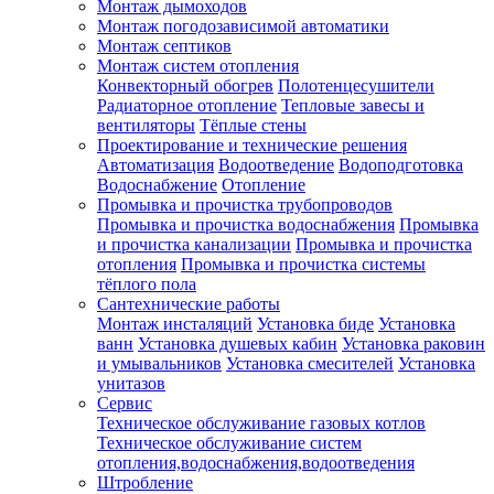
Монтаж дымоходов
Монтаж погодозависимой автоматики
Монтаж септиков
Монтаж систем отопления
Конвекторный обогрев
Полотенцесушители
Радиаторное отопление
Тепловые завесы и
вентиляторы
Тёплые стены
Проектирование и технические решения
Автоматизация
Водоотведение
Водоподготовка
Водоснабжение
Отопление
Промывка и прочистка трубопроводов
Промывка и прочистка водоснабжения
Промывка
и прочистка канализации
Промывка и прочистка
отопления
Промывка и прочистка системы
тёплого пола
Сантехнические работы
Монтаж инсталяций
Установка биде
Установка
ванн
Установка душевых кабин
Установка раковин
и умывальников
Установка смесителей
Установка
унитазов
Сервис
Техническое обслуживание газовых котлов
Техническое обслуживание систем
отопления,водоснабжения,водоотведения
Штробление