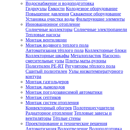
Водоснабжение и водоподготовка
Гидроузлы
Ёмкости
Колодезное оборудование
Повышение давления
Скваженое оборудование
Установка очистки воды
Фильтрующие элементы
Инновационное отопление
Солнечные коллекторы
Солнечные электропанели
Тепловые насосы
Монтаж вентиляции
Монтаж водяного теплого пола
Автоматизация тёплого пола
Коллекторные блоки
Коллекторные шкафы
Металопластик
Насосно-
смесительные узлы
Плиты,маты,рулоны
Полиэтилен PE-RT
Регуляторы тёплого пола
Сшитый полиэтилен
Узлы низкотемпературного
контура
Монтаж газгольдеров
Монтаж дымоходов
Монтаж погодозависимой автоматики
Монтаж септиков
Монтаж систем отопления
Конвекторный обогрев
Полотенцесушители
Радиаторное отопление
Тепловые завесы и
вентиляторы
Тёплые стены
Проектирование и технические решения
Автоматизация
Водоотведение
Водоподготовка