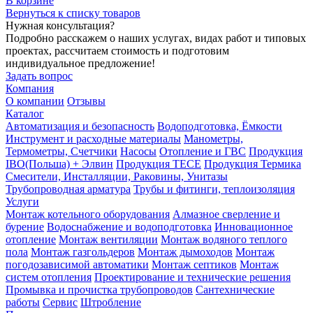
В корзине
Вернуться к списку товаров
Нужная консультация?
Подробно расскажем о наших услугах, видах работ и типовых
проектах, рассчитаем стоимость и подготовим
индивидуальное предложение!
Задать вопрос
Компания
О компании
Отзывы
Каталог
Автоматизация и безопасность
Водоподготовка, Ёмкости
Инструмент и расходные материалы
Манометры,
Термометры, Счетчики
Насосы
Отопление и ГВС
Продукция
IBO(Польша) + Элвин
Продукция TECE
Продукция Термика
Смесители, Инсталляции, Раковины, Унитазы
Трубопроводная арматура
Трубы и фитинги, теплоизоляция
Услуги
Монтаж котельного оборудования
Алмазное сверление и
бурение
Водоснабжение и водоподготовка
Инновационное
отопление
Монтаж вентиляции
Монтаж водяного теплого
пола
Монтаж газгольдеров
Монтаж дымоходов
Монтаж
погодозависимой автоматики
Монтаж септиков
Монтаж
систем отопления
Проектирование и технические решения
Промывка и прочистка трубопроводов
Сантехнические
работы
Сервис
Штробление