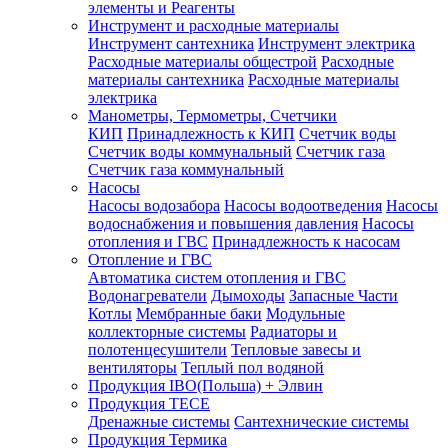
элементы и Реагенты
Инструмент и расходные материалы
Инструмент сантехника
Инструмент электрика
Расходные материалы общестрой
Расходные
материалы сантехника
Расходные материалы
электрика
Манометры, Термометры, Счетчики
КИП
Принадлежность к КИП
Счетчик воды
Счетчик воды коммунальный
Счетчик газа
Счетчик газа коммунальный
Насосы
Насосы водозабора
Насосы водоотведения
Насосы
водоснабжения и повышения давления
Насосы
отопления и ГВС
Принадлежность к насосам
Отопление и ГВС
Автоматика систем отопления и ГВС
Водонагреватели
Дымоходы
Запасные Части
Котлы
Мембранные баки
Модульные
коллекторные системы
Радиаторы и
полотенцесушители
Тепловые завесы и
вентиляторы
Теплый пол водяной
Продукция IBO(Польша) + Элвин
Продукция TECE
Дренажные системы
Сантехнические системы
Продукция Термика