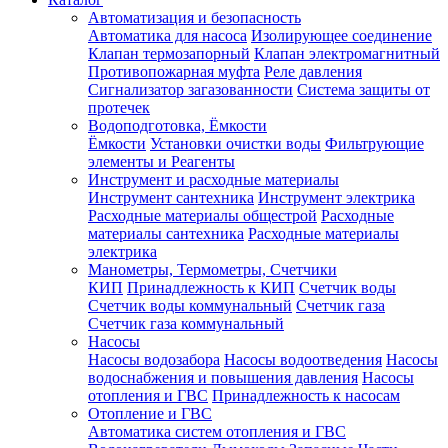
Автоматизация и безопасность
Автоматика для насоса
Изолирующее соединение
Клапан термозапорный
Клапан электромагнитный
Противопожарная муфта
Реле давления
Сигнализатор загазованности
Система защиты от
протечек
Водоподготовка, Ёмкости
Ёмкости
Установки очистки воды
Фильтрующие
элементы и Реагенты
Инструмент и расходные материалы
Инструмент сантехника
Инструмент электрика
Расходные материалы общестрой
Расходные
материалы сантехника
Расходные материалы
электрика
Манометры, Термометры, Счетчики
КИП
Принадлежность к КИП
Счетчик воды
Счетчик воды коммунальный
Счетчик газа
Счетчик газа коммунальный
Насосы
Насосы водозабора
Насосы водоотведения
Насосы
водоснабжения и повышения давления
Насосы
отопления и ГВС
Принадлежность к насосам
Отопление и ГВС
Автоматика систем отопления и ГВС