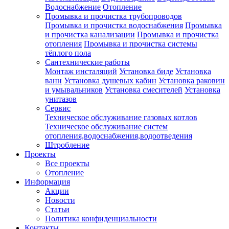
Водоснабжение
Отопление
Промывка и прочистка трубопроводов
Промывка и прочистка водоснабжения
Промывка
и прочистка канализации
Промывка и прочистка
отопления
Промывка и прочистка системы
тёплого пола
Сантехнические работы
Монтаж инсталяций
Установка биде
Установка
ванн
Установка душевых кабин
Установка раковин
и умывальников
Установка смесителей
Установка
унитазов
Сервис
Техническое обслуживание газовых котлов
Техническое обслуживание систем
отопления,водоснабжения,водоотведения
Штробление
Проекты
Все проекты
Отопление
Информация
Акции
Новости
Статьи
Политика конфиденциальности
Контакты