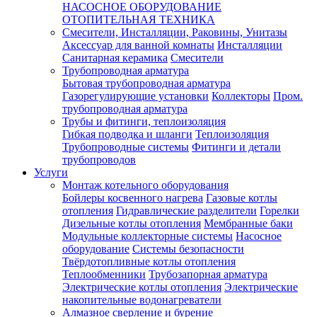
НАСОСНОЕ ОБОРУДОВАНИЕ
ОТОПИТЕЛЬНАЯ ТЕХНИКА
Смесители, Инсталляции, Раковины, Унитазы
Аксессуар для ванной комнаты
Инсталляции
Санитарная керамика
Смесители
Трубопроводная арматура
Бытовая трубопроводная арматура
Газорегулирующие установки
Коллекторы
Пром.
трубопроводная арматура
Трубы и фитинги, теплоизоляция
Гибкая подводка и шланги
Теплоизоляция
Трубопроводные системы
Фитинги и детали
трубопроводов
Услуги
Монтаж котельного оборудования
Бойлеры косвенного нагрева
Газовые котлы
отопления
Гидравлические разделители
Горелки
Дизельные котлы отопления
Мембранные баки
Модульные коллекторные системы
Насосное
оборудование
Системы безопасности
Твёрдотопливные котлы отопления
Теплообменники
Трубозапорная арматура
Электрические котлы отопления
Электрические
накопительные водонагреватели
Алмазное сверление и бурение