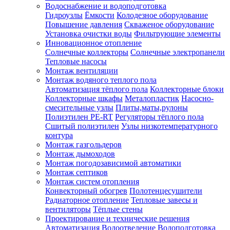
Водоснабжение и водоподготовка
Гидроузлы
Ёмкости
Колодезное оборудование
Повышение давления
Скваженое оборудование
Установка очистки воды
Фильтрующие элементы
Инновационное отопление
Солнечные коллекторы
Солнечные электропанели
Тепловые насосы
Монтаж вентиляции
Монтаж водяного теплого пола
Автоматизация тёплого пола
Коллекторные блоки
Коллекторные шкафы
Металопластик
Насосно-
смесительные узлы
Плиты,маты,рулоны
Полиэтилен PE-RT
Регуляторы тёплого пола
Сшитый полиэтилен
Узлы низкотемпературного
контура
Монтаж газгольдеров
Монтаж дымоходов
Монтаж погодозависимой автоматики
Монтаж септиков
Монтаж систем отопления
Конвекторный обогрев
Полотенцесушители
Радиаторное отопление
Тепловые завесы и
вентиляторы
Тёплые стены
Проектирование и технические решения
Автоматизация
Водоотведение
Водоподготовка