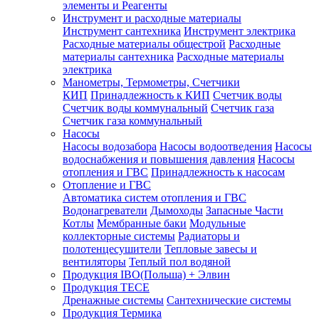
элементы и Реагенты
Инструмент и расходные материалы
Инструмент сантехника
Инструмент электрика
Расходные материалы общестрой
Расходные
материалы сантехника
Расходные материалы
электрика
Манометры, Термометры, Счетчики
КИП
Принадлежность к КИП
Счетчик воды
Счетчик воды коммунальный
Счетчик газа
Счетчик газа коммунальный
Насосы
Насосы водозабора
Насосы водоотведения
Насосы
водоснабжения и повышения давления
Насосы
отопления и ГВС
Принадлежность к насосам
Отопление и ГВС
Автоматика систем отопления и ГВС
Водонагреватели
Дымоходы
Запасные Части
Котлы
Мембранные баки
Модульные
коллекторные системы
Радиаторы и
полотенцесушители
Тепловые завесы и
вентиляторы
Теплый пол водяной
Продукция IBO(Польша) + Элвин
Продукция TECE
Дренажные системы
Сантехнические системы
Продукция Термика