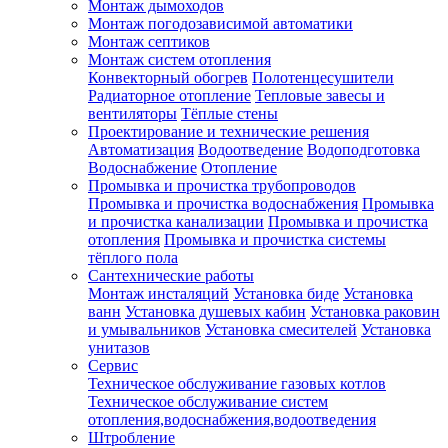
Монтаж дымоходов
Монтаж погодозависимой автоматики
Монтаж септиков
Монтаж систем отопления
Конвекторный обогрев
Полотенцесушители
Радиаторное отопление
Тепловые завесы и
вентиляторы
Тёплые стены
Проектирование и технические решения
Автоматизация
Водоотведение
Водоподготовка
Водоснабжение
Отопление
Промывка и прочистка трубопроводов
Промывка и прочистка водоснабжения
Промывка
и прочистка канализации
Промывка и прочистка
отопления
Промывка и прочистка системы
тёплого пола
Сантехнические работы
Монтаж инсталяций
Установка биде
Установка
ванн
Установка душевых кабин
Установка раковин
и умывальников
Установка смесителей
Установка
унитазов
Сервис
Техническое обслуживание газовых котлов
Техническое обслуживание систем
отопления,водоснабжения,водоотведения
Штробление