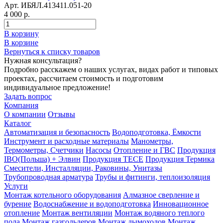
Арт. ИБЯЛ.413411.051-20
4 000 р.
В корзину
В корзине
Вернуться к списку товаров
Нужная консультация?
Подробно расскажем о наших услугах, видах работ и типовых
проектах, рассчитаем стоимость и подготовим
индивидуальное предложение!
Задать вопрос
Компания
О компании
Отзывы
Каталог
Автоматизация и безопасность
Водоподготовка, Ёмкости
Инструмент и расходные материалы
Манометры,
Термометры, Счетчики
Насосы
Отопление и ГВС
Продукция
IBO(Польша) + Элвин
Продукция TECE
Продукция Термика
Смесители, Инсталляции, Раковины, Унитазы
Трубопроводная арматура
Трубы и фитинги, теплоизоляция
Услуги
Монтаж котельного оборудования
Алмазное сверление и
бурение
Водоснабжение и водоподготовка
Инновационное
отопление
Монтаж вентиляции
Монтаж водяного теплого
пола
Монтаж газгольдеров
Монтаж дымоходов
Монтаж