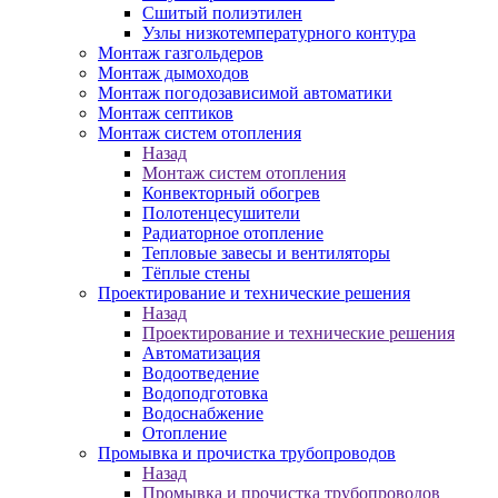
Сшитый полиэтилен
Узлы низкотемпературного контура
Монтаж газгольдеров
Монтаж дымоходов
Монтаж погодозависимой автоматики
Монтаж септиков
Монтаж систем отопления
Назад
Монтаж систем отопления
Конвекторный обогрев
Полотенцесушители
Радиаторное отопление
Тепловые завесы и вентиляторы
Тёплые стены
Проектирование и технические решения
Назад
Проектирование и технические решения
Автоматизация
Водоотведение
Водоподготовка
Водоснабжение
Отопление
Промывка и прочистка трубопроводов
Назад
Промывка и прочистка трубопроводов