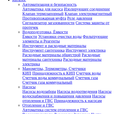
Автоматизация и безопасность
Автоматика для насоса
Изолирующее соединение
Клапан термозапорный
Клапан электромагнитный
Противопожарная муфта
Реле давления
Сигнализатор загазованности
Система защиты от
протечек
Водоподготовка, Ёмкости
Ёмкости
Установки очистки воды
Фильтрующие
элементы и Реагенты
Инструмент и расходные материалы
Инструмент сантехника
Инструмент электрика
Расходные материалы общестрой
Расходные
материалы сантехника
Расходные материалы
электрика
Манометры, Термометры, Счетчики
КИП
Принадлежность к КИП
Счетчик воды
Счетчик воды коммунальный
Счетчик газа
Счетчик газа коммунальный
Насосы
Насосы водозабора
Насосы водоотведения
Насосы
водоснабжения и повышения давления
Насосы
отопления и ГВС
Принадлежность к насосам
Отопление и ГВС
Автоматика систем отопления и ГВС