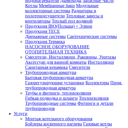
Водонагреватели
Дымоходы
Запасные Части
Котлы
Мембранные баки
Модульные
коллекторные системы
Радиаторы и
полотенцесушители
Тепловые завесы и
вентиляторы
Теплый пол водяной
Продукция IBO(Польша) + Элвин
Продукция TECE
Дренажные системы
Сантехнические системы
Продукция Термика
НАСОСНОЕ ОБОРУДОВАНИЕ
ОТОПИТЕЛЬНАЯ ТЕХНИКА
Смесители, Инсталляции, Раковины, Унитазы
Аксессуар для ванной комнаты
Инсталляции
Санитарная керамика
Смесители
Трубопроводная арматура
Бытовая трубопроводная арматура
Газорегулирующие установки
Коллекторы
Пром.
трубопроводная арматура
Трубы и фитинги, теплоизоляция
Гибкая подводка и шланги
Теплоизоляция
Трубопроводные системы
Фитинги и детали
трубопроводов
Услуги
Монтаж котельного оборудования
Бойлеры косвенного нагрева
Газовые котлы