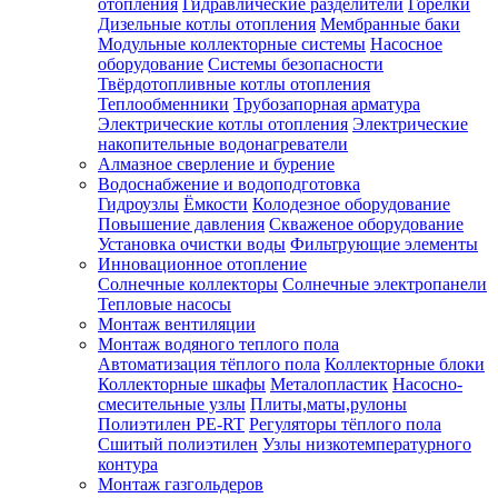
отопления
Гидравлические разделители
Горелки
Дизельные котлы отопления
Мембранные баки
Модульные коллекторные системы
Насосное
оборудование
Системы безопасности
Твёрдотопливные котлы отопления
Теплообменники
Трубозапорная арматура
Электрические котлы отопления
Электрические
накопительные водонагреватели
Алмазное сверление и бурение
Водоснабжение и водоподготовка
Гидроузлы
Ёмкости
Колодезное оборудование
Повышение давления
Скваженое оборудование
Установка очистки воды
Фильтрующие элементы
Инновационное отопление
Солнечные коллекторы
Солнечные электропанели
Тепловые насосы
Монтаж вентиляции
Монтаж водяного теплого пола
Автоматизация тёплого пола
Коллекторные блоки
Коллекторные шкафы
Металопластик
Насосно-
смесительные узлы
Плиты,маты,рулоны
Полиэтилен PE-RT
Регуляторы тёплого пола
Сшитый полиэтилен
Узлы низкотемпературного
контура
Монтаж газгольдеров