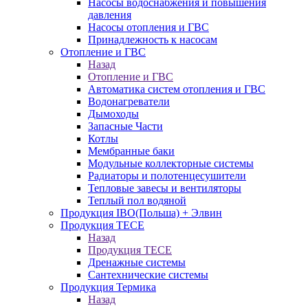
Насосы водоснабжения и повышения
давления
Насосы отопления и ГВС
Принадлежность к насосам
Отопление и ГВС
Назад
Отопление и ГВС
Автоматика систем отопления и ГВС
Водонагреватели
Дымоходы
Запасные Части
Котлы
Мембранные баки
Модульные коллекторные системы
Радиаторы и полотенцесушители
Тепловые завесы и вентиляторы
Теплый пол водяной
Продукция IBO(Польша) + Элвин
Продукция TECE
Назад
Продукция TECE
Дренажные системы
Сантехнические системы
Продукция Термика
Назад