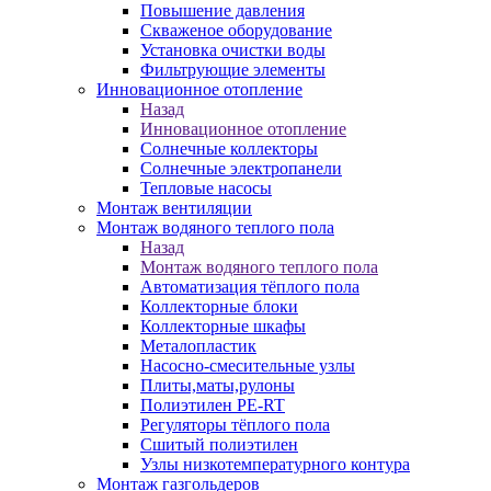
Повышение давления
Скваженое оборудование
Установка очистки воды
Фильтрующие элементы
Инновационное отопление
Назад
Инновационное отопление
Солнечные коллекторы
Солнечные электропанели
Тепловые насосы
Монтаж вентиляции
Монтаж водяного теплого пола
Назад
Монтаж водяного теплого пола
Автоматизация тёплого пола
Коллекторные блоки
Коллекторные шкафы
Металопластик
Насосно-смесительные узлы
Плиты,маты,рулоны
Полиэтилен PE-RT
Регуляторы тёплого пола
Сшитый полиэтилен
Узлы низкотемпературного контура
Монтаж газгольдеров