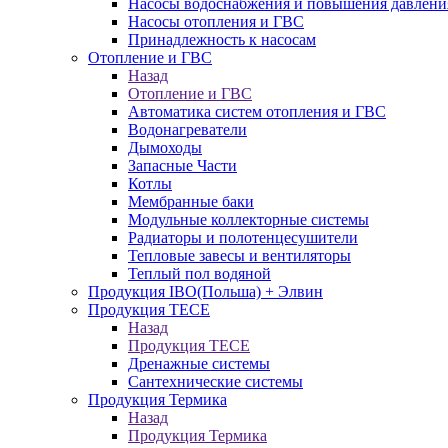
Насосы водоснабжения и повышения давлени
Насосы отопления и ГВС
Принадлежность к насосам
Отопление и ГВС
Назад
Отопление и ГВС
Автоматика систем отопления и ГВС
Водонагреватели
Дымоходы
Запасные Части
Котлы
Мембранные баки
Модульные коллекторные системы
Радиаторы и полотенцесушители
Тепловые завесы и вентиляторы
Теплый пол водяной
Продукция IBO(Польша) + Элвин
Продукция TECE
Назад
Продукция TECE
Дренажные системы
Сантехнические системы
Продукция Термика
Назад
Продукция Термика