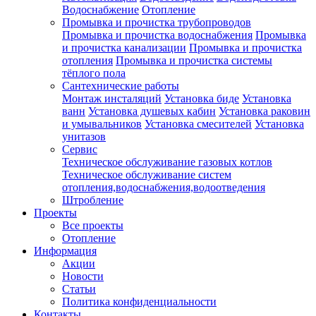
Водоснабжение
Отопление
Промывка и прочистка трубопроводов
Промывка и прочистка водоснабжения
Промывка
и прочистка канализации
Промывка и прочистка
отопления
Промывка и прочистка системы
тёплого пола
Сантехнические работы
Монтаж инсталяций
Установка биде
Установка
ванн
Установка душевых кабин
Установка раковин
и умывальников
Установка смесителей
Установка
унитазов
Сервис
Техническое обслуживание газовых котлов
Техническое обслуживание систем
отопления,водоснабжения,водоотведения
Штробление
Проекты
Все проекты
Отопление
Информация
Акции
Новости
Статьи
Политика конфиденциальности
Контакты