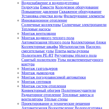
Водоснабжение и водоподготовка
Гидроузлы
Ёмкости
Колодезное оборудование
Повышение давления
Скваженое оборудование
Установка очистки воды
Фильтрующие элементы
Инновационное отопление
Солнечные коллекторы
Солнечные электропанели
Тепловые насосы
Монтаж вентиляции
Монтаж водяного теплого пола
Автоматизация тёплого пола
Коллекторные блоки
Коллекторные шкафы
Металопластик
Насосно-
смесительные узлы
Плиты,маты,рулоны
Полиэтилен PE-RT
Регуляторы тёплого пола
Сшитый полиэтилен
Узлы низкотемпературного
контура
Монтаж газгольдеров
Монтаж дымоходов
Монтаж погодозависимой автоматики
Монтаж септиков
Монтаж систем отопления
Конвекторный обогрев
Полотенцесушители
Радиаторное отопление
Тепловые завесы и
вентиляторы
Тёплые стены
Проектирование и технические решения
Автоматизация
Водоотведение
Водоподготовка