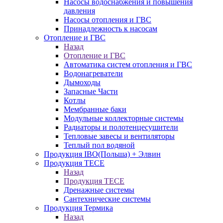
Насосы водоснабжения и повышения
давления
Насосы отопления и ГВС
Принадлежность к насосам
Отопление и ГВС
Назад
Отопление и ГВС
Автоматика систем отопления и ГВС
Водонагреватели
Дымоходы
Запасные Части
Котлы
Мембранные баки
Модульные коллекторные системы
Радиаторы и полотенцесушители
Тепловые завесы и вентиляторы
Теплый пол водяной
Продукция IBO(Польша) + Элвин
Продукция TECE
Назад
Продукция TECE
Дренажные системы
Сантехнические системы
Продукция Термика
Назад