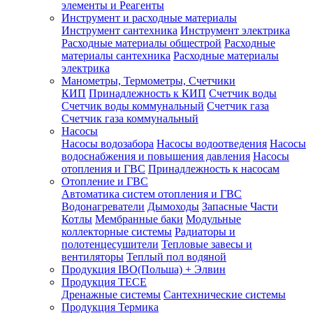
элементы и Реагенты
Инструмент и расходные материалы
Инструмент сантехника
Инструмент электрика
Расходные материалы общестрой
Расходные
материалы сантехника
Расходные материалы
электрика
Манометры, Термометры, Счетчики
КИП
Принадлежность к КИП
Счетчик воды
Счетчик воды коммунальный
Счетчик газа
Счетчик газа коммунальный
Насосы
Насосы водозабора
Насосы водоотведения
Насосы
водоснабжения и повышения давления
Насосы
отопления и ГВС
Принадлежность к насосам
Отопление и ГВС
Автоматика систем отопления и ГВС
Водонагреватели
Дымоходы
Запасные Части
Котлы
Мембранные баки
Модульные
коллекторные системы
Радиаторы и
полотенцесушители
Тепловые завесы и
вентиляторы
Теплый пол водяной
Продукция IBO(Польша) + Элвин
Продукция TECE
Дренажные системы
Сантехнические системы
Продукция Термика