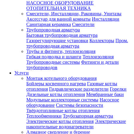
НАСОСНОЕ ОБОРУДОВАНИЕ
ОТОПИТЕЛЬНАЯ ТЕХНИКА
Смесители, Инсталляции, Раковины, Унитазы
Аксессуар для ванной комнаты
Инсталляции
Санитарная керамика
Смесители
Трубопроводная арматура
Бытовая трубопроводная арматура
Газорегулирующие установки
Коллекторы
Пром.
трубопроводная арматура
Трубы и фитинги, теплоизоляция
Гибкая подводка и шланги
Теплоизоляция
Трубопроводные системы
Фитинги и детали
трубопроводов
Услуги
Монтаж котельного оборудования
Бойлеры косвенного нагрева
Газовые котлы
отопления
Гидравлические разделители
Горелки
Дизельные котлы отопления
Мембранные баки
Модульные коллекторные системы
Насосное
оборудование
Системы безопасности
Твёрдотопливные котлы отопления
Теплообменники
Трубозапорная арматура
Электрические котлы отопления
Электрические
накопительные водонагреватели
Алмазное сверление и бурение