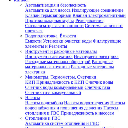
Автоматизация и безопасность
Автоматика для насоса
Изолирующее соединение
Клапан термозапорный
Клапан электромагнитный
Противопожарная муфта
Реле давления
Сигнализатор загазованности
Система защиты от
протечек
Водоподготовка, Ёмкости
Ёмкости
Установки очистки воды
Фильтрующие
элементы и Реагенты
Инструмент и расходные материалы
Инструмент сантехника
Инструмент электрика
Расходные материалы общестрой
Расходные
материалы сантехника
Расходные материалы
электрика
Манометры, Термометры, Счетчики
КИП
Принадлежность к КИП
Счетчик воды
Счетчик воды коммунальный
Счетчик газа
Счетчик газа коммунальный
Насосы
Насосы водозабора
Насосы водоотведения
Насосы
водоснабжения и повышения давления
Насосы
отопления и ГВС
Принадлежность к насосам
Отопление и ГВС
Автоматика систем отопления и ГВС