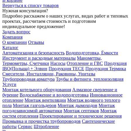
В корзине
Вернуться к списку товаров
Нужная консультация?
Подробно расскажем о наших услугах, видах работ и типовых
проектах, рассчитаем стоимость и подготовим
индивидуальное предложение!
Задать вопрос
Компания
О компании
Отзывы
Каталог
Автоматизация и безопасность
Водоподготовка, Ёмкости
Инструмент и расходные материалы
Манометры,
Термометры, Счетчики
Насосы
Отопление и ГВС
Продукция
IBO(Польша) + Элвин
Продукция TECE
Продукция Термика
Смесители, Инсталляции, Раковины, Унитазы
Трубопроводная арматура
Трубы и фитинги, теплоизоляция
Услуги
Монтаж котельного оборудования
Алмазное сверление и
бурение
Водоснабжение и водоподготовка
Инновационное
отопление
Монтаж вентиляции
Монтаж водяного теплого
пола
Монтаж газгольдеров
Монтаж дымоходов
Монтаж
погодозависимой автоматики
Монтаж септиков
Монтаж
систем отопления
Проектирование и технические решения
Промывка и прочистка трубопроводов
Сантехнические
работы
Сервис
Штробление