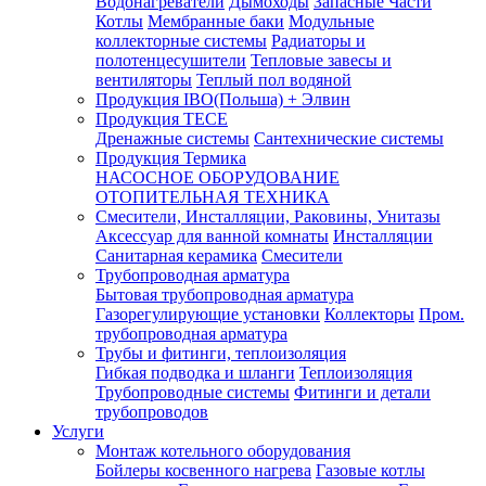
Водонагреватели
Дымоходы
Запасные Части
Котлы
Мембранные баки
Модульные
коллекторные системы
Радиаторы и
полотенцесушители
Тепловые завесы и
вентиляторы
Теплый пол водяной
Продукция IBO(Польша) + Элвин
Продукция TECE
Дренажные системы
Сантехнические системы
Продукция Термика
НАСОСНОЕ ОБОРУДОВАНИЕ
ОТОПИТЕЛЬНАЯ ТЕХНИКА
Смесители, Инсталляции, Раковины, Унитазы
Аксессуар для ванной комнаты
Инсталляции
Санитарная керамика
Смесители
Трубопроводная арматура
Бытовая трубопроводная арматура
Газорегулирующие установки
Коллекторы
Пром.
трубопроводная арматура
Трубы и фитинги, теплоизоляция
Гибкая подводка и шланги
Теплоизоляция
Трубопроводные системы
Фитинги и детали
трубопроводов
Услуги
Монтаж котельного оборудования
Бойлеры косвенного нагрева
Газовые котлы