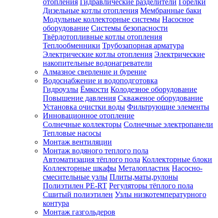
отопления
Гидравлические разделители
Горелки
Дизельные котлы отопления
Мембранные баки
Модульные коллекторные системы
Насосное
оборудование
Системы безопасности
Твёрдотопливные котлы отопления
Теплообменники
Трубозапорная арматура
Электрические котлы отопления
Электрические
накопительные водонагреватели
Алмазное сверление и бурение
Водоснабжение и водоподготовка
Гидроузлы
Ёмкости
Колодезное оборудование
Повышение давления
Скваженое оборудование
Установка очистки воды
Фильтрующие элементы
Инновационное отопление
Солнечные коллекторы
Солнечные электропанели
Тепловые насосы
Монтаж вентиляции
Монтаж водяного теплого пола
Автоматизация тёплого пола
Коллекторные блоки
Коллекторные шкафы
Металопластик
Насосно-
смесительные узлы
Плиты,маты,рулоны
Полиэтилен PE-RT
Регуляторы тёплого пола
Сшитый полиэтилен
Узлы низкотемпературного
контура
Монтаж газгольдеров