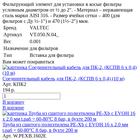
Фильтрующий элемент для установки в косые фильтры
условным диаметром от ½ до 2". - Материал – нержавеющая
сталь марки АISI 316. - Размер ячейки сетки – 400 (для
фильтров с Ду ½–1") и 470 (1½–2") мкм.
Бренд
VALTEC
Артикул
VT.050.N.04_
Вес
0.001
Назначение
для фильтров
Тип
Вставка для фильтра
Вам может понравиться
Соединительный кабель для ПК-2, (КСПВ 6 х 0,4) (10 м)
Арт. КПК2
194 р.
В корзину
В корзине
Труба из сшитого полиэтилена PE-Xb с EVOH 16 x 2.0 мм
t.раб = 60-80°C 8 бар, в бухте 200 м
Арт. W.PEXB.1602E