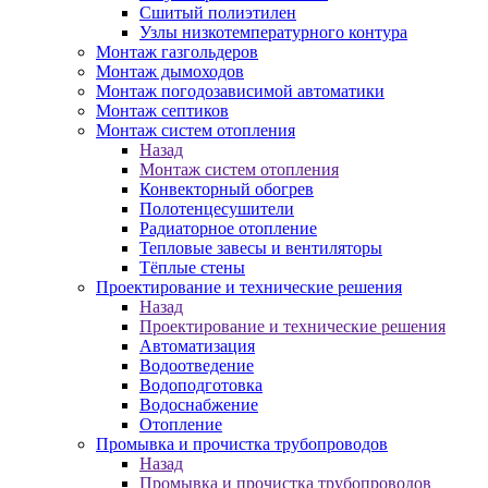
Сшитый полиэтилен
Узлы низкотемпературного контура
Монтаж газгольдеров
Монтаж дымоходов
Монтаж погодозависимой автоматики
Монтаж септиков
Монтаж систем отопления
Назад
Монтаж систем отопления
Конвекторный обогрев
Полотенцесушители
Радиаторное отопление
Тепловые завесы и вентиляторы
Тёплые стены
Проектирование и технические решения
Назад
Проектирование и технические решения
Автоматизация
Водоотведение
Водоподготовка
Водоснабжение
Отопление
Промывка и прочистка трубопроводов
Назад
Промывка и прочистка трубопроводов