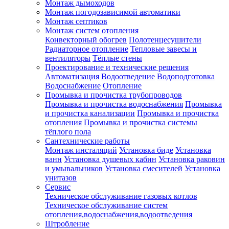
Монтаж дымоходов
Монтаж погодозависимой автоматики
Монтаж септиков
Монтаж систем отопления
Конвекторный обогрев
Полотенцесушители
Радиаторное отопление
Тепловые завесы и
вентиляторы
Тёплые стены
Проектирование и технические решения
Автоматизация
Водоотведение
Водоподготовка
Водоснабжение
Отопление
Промывка и прочистка трубопроводов
Промывка и прочистка водоснабжения
Промывка
и прочистка канализации
Промывка и прочистка
отопления
Промывка и прочистка системы
тёплого пола
Сантехнические работы
Монтаж инсталяций
Установка биде
Установка
ванн
Установка душевых кабин
Установка раковин
и умывальников
Установка смесителей
Установка
унитазов
Сервис
Техническое обслуживание газовых котлов
Техническое обслуживание систем
отопления,водоснабжения,водоотведения
Штробление